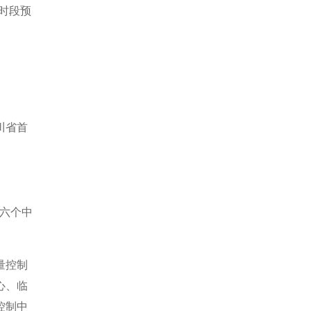
分时段预
川省首
六个中
量控制
心、临
控制中