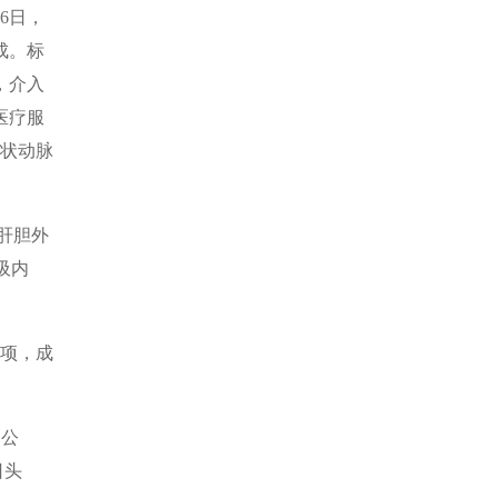
6日，
成。标
，介入
医疗服
冠状动脉
肝胆外
吸内
。
1项，成
、公
日头