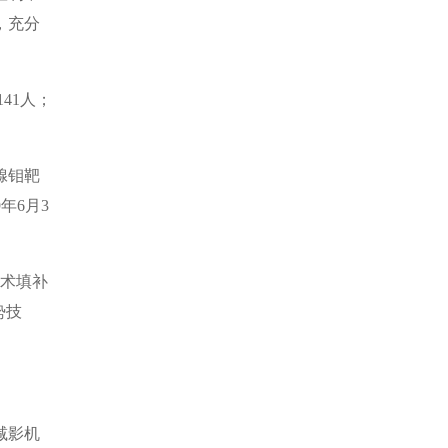
，充分
41人；
腺钼靶
年6月3
技术填补
势技
减影机