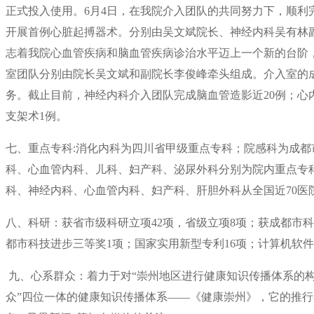
正式投入使用。6月4日，在我院介入团队的共同努力下，顺利
开展首例心脏起搏器术。分别由吴文斌院长、神经内科吴有林
志着我院心血管疾病和脑血管疾病诊治水平迈上一个新的台阶
室团队分别由院长吴文斌和副院长李俊峰牵头组成。介入室的
务。截止目前，神经内科介入团队完成脑血管造影近20例；心
支架术1例。
七、重点专科:消化内科为四川省甲级重点专科；院感科为成
科、心血管内科、儿科、妇产科、泌尿外科分别为院内重点专科在
科、神经内科、心血管内科、妇产科、肝胆外科从全国近70医院
八、科研：获省市级科研立项42项，省级立项8项；获成都市科
都市科技进步三等奖1项；国家实用新型专利16项；计算机软件
九、心系群众：着力于对“崇州地区进行健康知识传播体系的构
众”四位一体的健康知识传播体系——《健康崇州》，它的推行