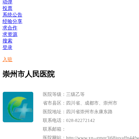
动弹
投票
系统公告
经验分享
求合作
求资源
搜索
登录
入驻
崇州市人民医院
医院等级：三级乙等
省市县区：四川省、成都市、崇州市
医院地址：四川省崇州市永康东路
联系电话：028-82272142
联系邮箱：
医院网站：
http://www.xn--gmqr3i68juyaffp44