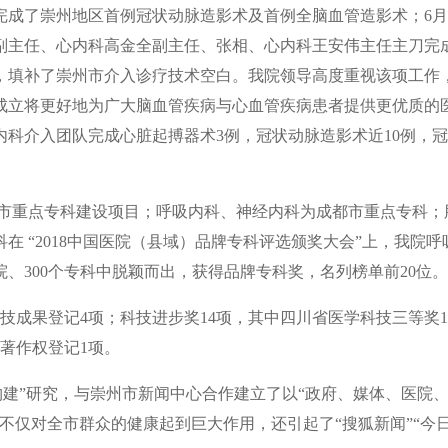
完成了崇州地区首例冠状动脉造影术及首例全脑血管造影术；6月
副主任、心内科高金全副主任、张相、心内科王安伟主任主刀完
，填补了崇州市介入诊疗技术空白。我院领导高度重视该项工作
成立将更好地为广大脑血管疾病与心血管疾病患者提供更优质的
内科介入团队完成心脏起搏器术3例，冠状动脉造影术近10例，
都市重点专科建设项目；呼吸内科、神经内科为成都市重点专科；
 “2018中国医院（县域）品牌专科评选颁奖大会”上，我院呼
、300个专科中脱颖而出，获得品牌专科奖，名列榜单前20位
技成果登记4项；科技进步奖14项，其中四川省医学科技三等奖
著作权登记1项。
建”研究，与崇州市新闻中心合作建立了以“政府、媒体、医院
不仅对全市群众的健康起到巨大作用，还引起了“搜狐新闻”“今