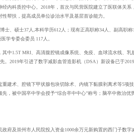
经内科质控中心。2018年，首次与民营医院建立了医联体关系
对性帮扶，提高成员单位诊治水平及基层首诊能力。
博士、硕士37人,本科学历612人；现有正高职称34人、副高职称1
医学专委会委员 117人。
台，其中1.5T MRI、高清腹腔镜成像系统、免疫、血球流水线、乳
2019年引进了数字减影血管造影机（DSA）新设备已于2019
全盆重建术、腔镜下甲状腺包块切除术、内镜下黏膜剥离术等5项
先，被中国卒中学会授予“综合卒中中心”称号；脑卒中救治优
人民政府及崇州市人民院投入资金1000余万元新购置的西门子数字