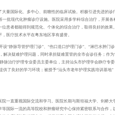
了大量国际化、多中心、前瞻性的临床试验。积极引进先进的诊
3.0T等一批现代化肿瘤诊疗设施。医院采用多学科综合治疗，开展各
一位患者都能得到规范化、个体化的综合治疗，取得良好的效果
平，医疗技术水平在粤东地区享有盛誉。
设“静脉导管护理门诊”、“伤口造口护理门诊”、“淋巴水肿门诊
理，解决疑难护理问题，同时承担疑难置管的全市会诊任务；作为
会静脉治疗护理专业委员主委单位，主持汕头市护理学会静疗专委
才提供了良好的学习环境；被授予“汕头市老年护理实践培训基地”
医院一直重视国际交流和学习。医院长期与斯坦福大学、剑桥大
学等国际一流的高等院校和肿瘤研究中心保持紧密联系与合作，