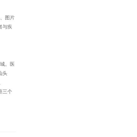
座、图片
者与疾
慧城。医
汕头
、
癌三个