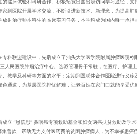
性的临床试验和科研合作。积极拓宽出国出境访问学习途径，支
专家到医院开展学术交流，不断引进新技术、新理念，为提高肿
大学放射治疗师本科生的临床实习任务，本学科成为国内唯一承担
在专科联盟建设中，先后成立了汕头大学医学院附属肿瘤医院￭
第三人民医院肿瘤治疗中心。选派管理骨干常驻，在医疗、护理
疗、教学及科研等方面的水平；定期到医联体合作医院进行义诊
绿色通道，为基层医院排忧解难，让老百姓在家门口就能享受优
院先后成立 “恩倍思” 鼻咽癌专项救助基金和妇女两癌扶贫救助及学
募集善款，帮助无力支付医药费的贫困肿瘤病人，为不幸罹患癌