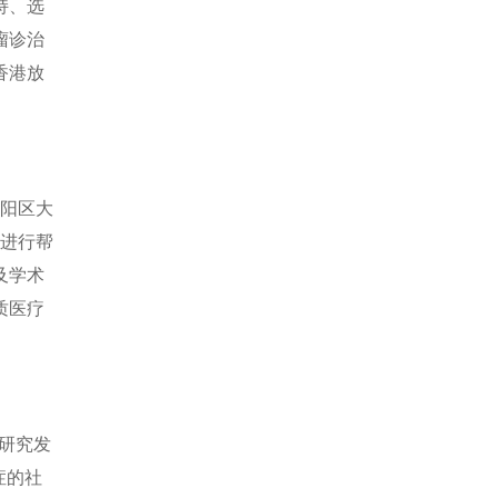
持、选
瘤诊治
香港放
潮阳区大
上进行帮
及学术
质医疗
术研究发
症的社