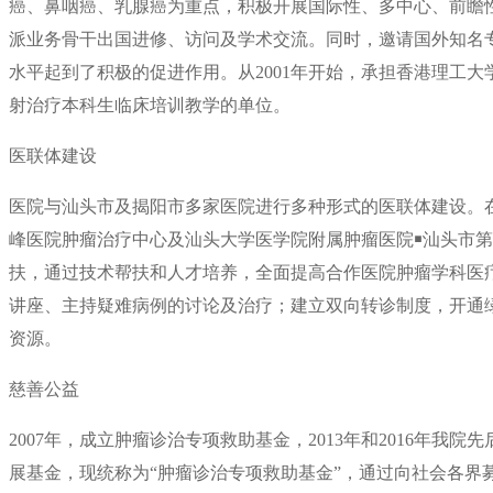
癌、鼻咽癌、乳腺癌为重点，积极开展国际性、多中心、前瞻
派业务骨干出国进修、访问及学术交流。同时，邀请国外知名
水平起到了积极的促进作用。从2001年开始，承担香港理工
射治疗本科生临床培训教学的单位。
医联体建设
医院与汕头市及揭阳市多家医院进行多种形式的医联体建设。
峰医院肿瘤治疗中心及汕头大学医学院附属肿瘤医院￭汕头市
扶，通过技术帮扶和人才培养，全面提高合作医院肿瘤学科医
讲座、主持疑难病例的讨论及治疗；建立双向转诊制度，开通
资源。
慈善公益
2007年，成立肿瘤诊治专项救助基金，2013年和2016年我
展基金，现统称为“肿瘤诊治专项救助基金”，通过向社会各界