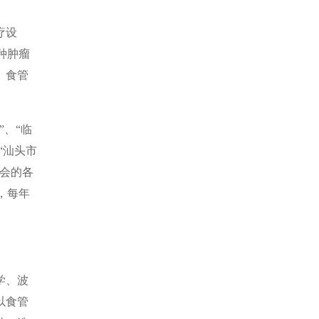
疗设
种肿瘤
。食管
”、“临
“汕头市
会的各
，每年
学、波
以食管